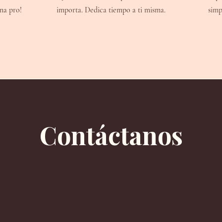
na pro!
importa. Dedica tiempo a ti misma.
simp
Contáctanos