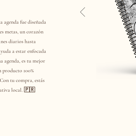
a agenda fue diseñada
es metas, un corazón
nes diarios hasta
 ayuda a estar enfocada
na agenda, es tu mejor
n producto 100%
 Con tu compra, estás
ativa local. 🇵🇷