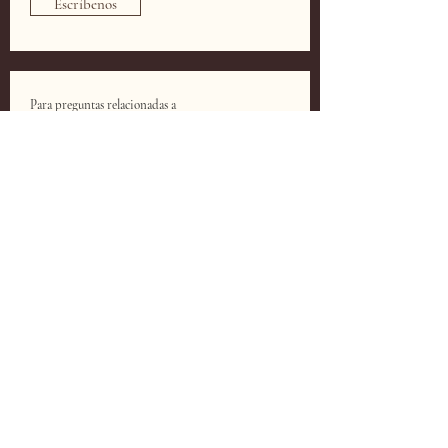
Escríbenos
Para preguntas relacionadas a
Nuestro shop
Escríbenos un correo electrónico a
info@licenciadavst.com
Escríbenos
COOKIE POLICY
PRIVACY POLICY
TERMS & CONDITIONS
FAQ